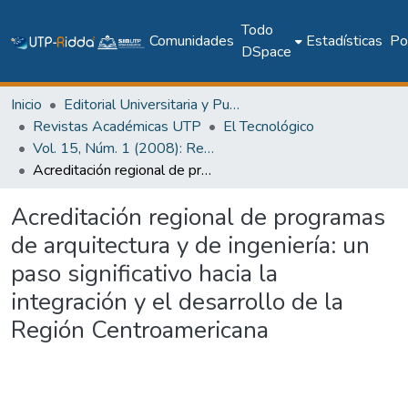
Todo
Comunidades
Estadísticas
Pol
DSpace
Inicio
Editorial Universitaria y Publicaciones Seriadas
Revistas Académicas UTP
El Tecnológico
Vol. 15, Núm. 1 (2008): Revista EL TECNCOLÓGICO
Acreditación regional de programas de arquitectura y de ingeniería: un paso significativo hacia la integración y el desarrollo de la Región Centroamericana
Acreditación regional de programas
de arquitectura y de ingeniería: un
paso significativo hacia la
integración y el desarrollo de la
Región Centroamericana