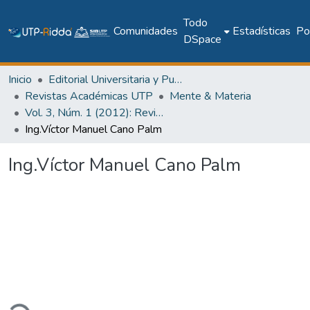
Todo
Comunidades
Estadísticas
Pol
DSpace
Inicio
Editorial Universitaria y Publicaciones Seriadas
Revistas Académicas UTP
Mente & Materia
Vol. 3, Núm. 1 (2012): Revista Mente & Materia
Ing.Víctor Manuel Cano Palm
Ing.Víctor Manuel Cano Palm
ando...