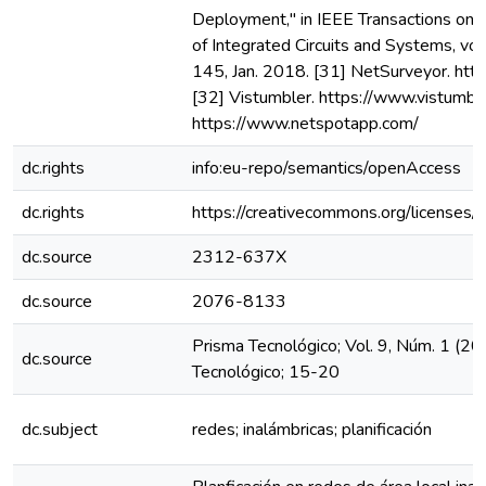
Deployment," in IEEE Transactions on
of Integrated Circuits and Systems, vol.
145, Jan. 2018. [31] NetSurveyor. htt
[32] Vistumbler. https://www.vistumbl
https://www.netspotapp.com/
dc.rights
info:eu-repo/semantics/openAccess
dc.rights
https://creativecommons.org/licenses/
dc.source
2312-637X
dc.source
2076-8133
Prisma Tecnológico; Vol. 9, Núm. 1 (20
dc.source
Tecnológico; 15-20
dc.subject
redes; inalámbricas; planificación