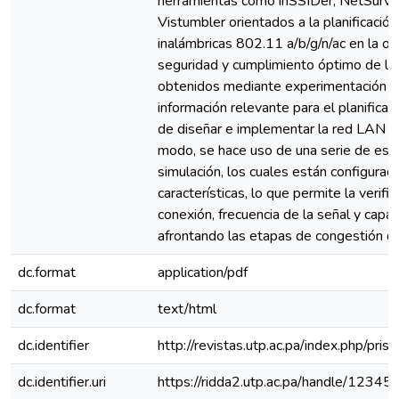
herramientas como inSSIDer, NetSurve
Vistumbler orientados a la planificaci
inalámbricas 802.11 a/b/g/n/ac en la o
seguridad y cumplimiento óptimo de la 
obtenidos mediante experimentación p
información relevante para el planifica
de diseñar e implementar la red LAN in
modo, se hace uso de una serie de esce
simulación, los cuales están configurad
características, lo que permite la verifi
conexión, frecuencia de la señal y capa
afrontando las etapas de congestión de
dc.format
application/pdf
dc.format
text/html
dc.identifier
http://revistas.utp.ac.pa/index.php/pri
dc.identifier.uri
https://ridda2.utp.ac.pa/handle/123