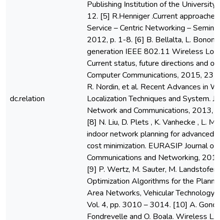
Publishing Institution of the University o
12. [5] R.Henniger .Current approaches 
Service – Centric Networking – Semi
2012, p. 1-8. [6] B. Bellalta, L. Bononi,
generation IEEE 802.11 Wireless Loc
Current status, future directions and o
Computer Communications, 2015, 23(37):
R. Nordin, et al. Recent Advances in W
dc.relation
Localization Techniques and System. J
Network and Communications, 2013, 20
[8] N. Liu, D. Plets , K. Vanhecke , L. M
indoor network planning for advanced e
cost minimization. EURASIP Journal on
Communications and Networking, 2015
[9] P. Wertz, M. Sauter, M. Landstofer 
Optimization Algorithms for the Planni
Area Networks, Vehicular Technology 
Vol. 4, pp. 3010 – 3014. [10] A. Gondra
Fondrevelle and O. Boala. Wireless LAN