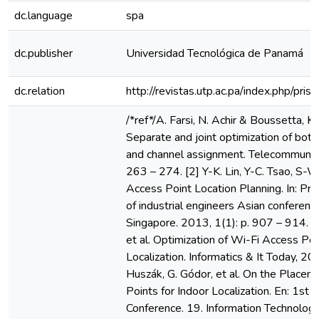
dc.language
spa
dc.publisher
Universidad Tecnológica de Panamá
dc.relation
http://revistas.utp.ac.pa/index.php/pri
/*ref*/A. Farsi, N. Achir & Boussetta, 
Separate and joint optimization of bot
and channel assignment. Telecommunica
263 – 274. [2] Y-K. Lin, Y-C. Tsao, S-
Access Point Location Planning. In: Pro
of industrial engineers Asian conferenc
Singapore. 2013, 1(1): p. 907 – 914. [3
et al. Optimization of Wi-Fi Access Po
Localization. Informatics & It Today, 20
Huszák, G. Gódor, et al. On the Place
Points for Indoor Localization. En: 1st G
Conference. 19. Information Technology