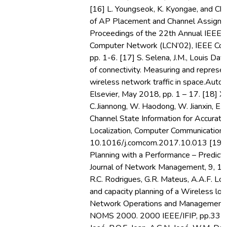
[16] L. Youngseok, K. Kyongae, and Ch.
of AP Placement and Channel Assigme
Proceedings of the 22th Annual IEEE. 
Computer Network (LCN’02), IEEE Com
pp. 1-6. [17] S. Selena, J.M., Louis Dav
of connectivity. Measuring and represent
wireless network traffic in space.Autom
Elsevier, May 2018, pp. 1 – 17. [18] X.
C.Jiannong, W. Haodong, W. Jianxin, Expl
Channel State Information for Accurate
Localization, Computer Communications
10.1016/j.comcom.2017.10.013 [19] 
Planning with a Performance – Predictio
Journal of Network Management, 9, 19
R.C. Rodrigues, G.R. Mateus, A.A.F. Lo
and capacity planning of a Wireless loc
Network Operations and Management
NOMS 2000. 2000 IEEE/IFIP, pp.335-34