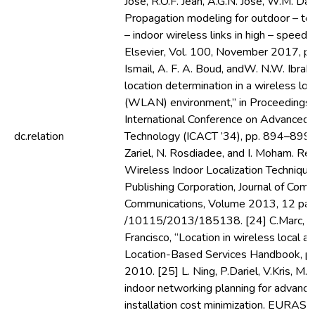
José, R.O.F. Jean, A.G.N. José, W.M. Davi
Propagation modeling for outdoor – to 
– indoor wireless links in high – speed
Elsevier, Vol. 100, November 2017, pp.
Ismail, A. F. A. Boud, andW. N.W. Ibrah
location determination in a wireless lo
(WLAN) environment,” in Proceedings 
International Conference on Advanced
dc.relation
Technology (ICACT ’34), pp. 894–899, 
Zariel, N. Rosdiadee, and I. Moham. R
Wireless Indoor Localization Techniqu
Publishing Corporation, Journal of Co
Communications, Volume 2013, 12 pag
/10115/2013/185138. [24] C.Marc, M. E
Francisco, “Location in wireless local a
Location-Based Services Handbook, p
2010. [25] L. Ning, P.Dariel, V.Kris, M.
indoor networking planning for advanc
installation cost minimization. EURASI