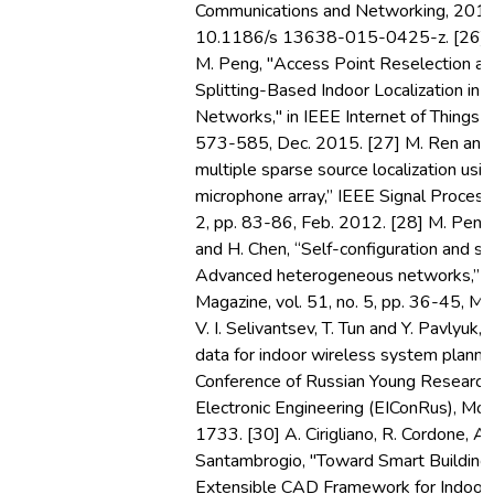
Communications and Networking, 201
10.1186/s 13638-015-0425-z. [26] D.
M. Peng, "Access Point Reselection an
Splitting-Based Indoor Localization in
Networks," in IEEE Internet of Things Jou
573-585, Dec. 2015. [27] M. Ren and Y
multiple sparse source localization usin
microphone array,” IEEE Signal Processi
2, pp. 83-86, Feb. 2012. [28] M. Peng, D.
and H. Chen, “Self-configuration and sel
Advanced heterogeneous networks,” 
Magazine, vol. 51, no. 5, pp. 36-45, M
V. I. Selivantsev, T. Tun and Y. Pavlyuk
data for indoor wireless system plann
Conference of Russian Young Researcher
Electronic Engineering (EIConRus), M
1733. [30] A. Cirigliano, R. Cordone, A.
Santambrogio, "Toward Smart Building
Extensible CAD Framework for Indoor 