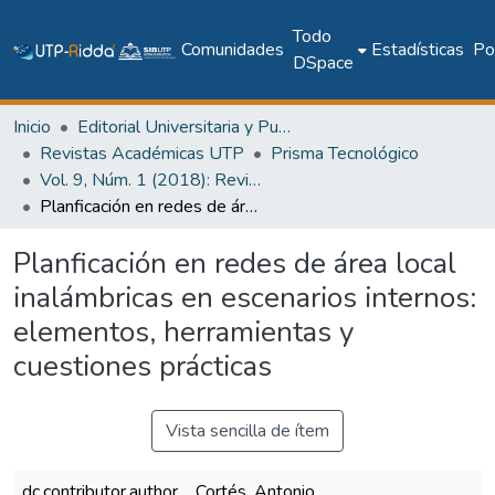
Todo
Comunidades
Estadísticas
Pol
DSpace
Inicio
Editorial Universitaria y Publicaciones Seriadas
Revistas Académicas UTP
Prisma Tecnológico
Vol. 9, Núm. 1 (2018): Revista Prisma Tecnológico
Planficación en redes de área local inalámbricas en escenarios internos: elementos, herramientas y cuestiones prácticas
Planficación en redes de área local
inalámbricas en escenarios internos:
elementos, herramientas y
cuestiones prácticas
Vista sencilla de ítem
dc.contributor.author
Cortés, Antonio