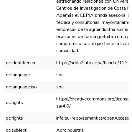
estrechando relaciones con Universi
Centros de Investigación de Costa Ri
Además el CEPIA brinda asesoría, as
técnica y consultorías, mayoritariame
empresas de la agroindustria alimenta
ocasiones de forma gratuita, como pa
compromiso social que tiene la Institu
comunidad.
dc.identifier.uri
https://ridda2.utp.ac.pa/handle/1
dc.language
spa
dc.language.iso
spa
https://creativecommons.org/license
dc.rights
sa/4.0/
dc.rights
info:eu-repo/semantics/openAccess
dc.subject
Agroindustria