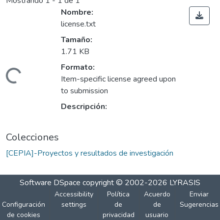
Mostrando
1 - 1 de 1
Nombre:
license.txt
Tamaño:
1.71 KB
Formato:
rgando...
Item-specific license agreed upon
to submission
Descripción:
Colecciones
[CEPIA]-Proyectos y resultados de investigación
Software DSpace
copyright © 2002-2026
LYRASIS
Accessibility
Política
Acuerdo
Enviar
Configuración
settings
de
de
Sugerencias
de cookies
privacidad
usuario