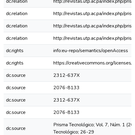
dc.relation
http://revistas.utp.ac.pa/index.php/pr
dc.relation
http://revistas.utp.ac.pa/index.php/pri
dc.relation
http://revistas.utp.ac.pa/index.php/pr
dc.relation
http://revistas.utp.ac.pa/index.php/pri
dc.rights
info:eu-repo/semantics/openAccess
dc.rights
https://creativecommons.org/licenses/
dc.source
2312-637X
dc.source
2076-8133
dc.source
2312-637X
dc.source
2076-8133
Prisma Tecnológico; Vol. 7, Núm. 1 (20
dc.source
Tecnológico; 26-29