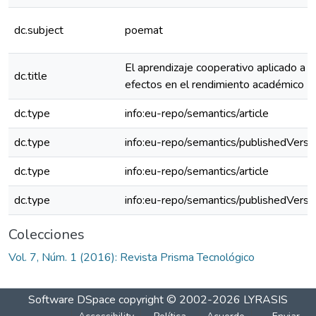
dc.subject
poemat
El aprendizaje cooperativo aplicado a 
dc.title
efectos en el rendimiento académico
dc.type
info:eu-repo/semantics/article
dc.type
info:eu-repo/semantics/publishedVersi
dc.type
info:eu-repo/semantics/article
dc.type
info:eu-repo/semantics/publishedVersi
Colecciones
Vol. 7, Núm. 1 (2016): Revista Prisma Tecnológico
Software DSpace
copyright © 2002-2026
LYRASIS