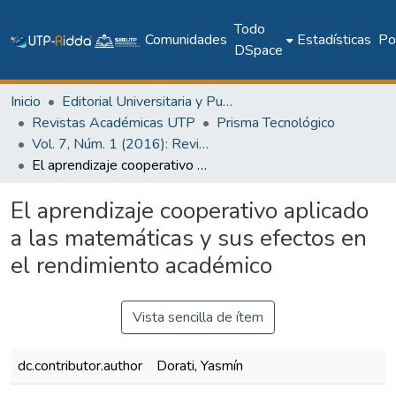
Todo
Comunidades
Estadísticas
Pol
DSpace
Inicio
Editorial Universitaria y Publicaciones Seriadas
Revistas Académicas UTP
Prisma Tecnológico
Vol. 7, Núm. 1 (2016): Revista Prisma Tecnológico
El aprendizaje cooperativo aplicado a las matemáticas y sus efectos en el rendimiento académico
El aprendizaje cooperativo aplicado
a las matemáticas y sus efectos en
el rendimiento académico
Vista sencilla de ítem
dc.contributor.author
Dorati, Yasmín