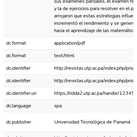
sus exámenes parciales, el examen fina
y la de ejercicios para resolver en el pi
arrojaron que estas estrategias influen
incrementó el rendimiento y se generó 
hacia el aprendizaje de las matemáticas
dc.format
application/pdf
dc.format
text/html
dc.identifier
http://revistas.utp.ac.pa/index.php/pri
dc.identifier
http://revistas.utp.ac.pa/index.php/pri
dc.identifier.uri
https://ridda2.utp.ac.pa/handle/1234
dc.language
spa
dc.publisher
Universidad Tecnológica de Panamá