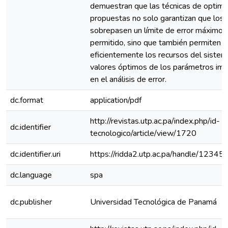
demuestran que las técnicas de optimi
propuestas no solo garantizan que los 
sobrepasen un límite de error máximo f
permitido, sino que también permiten 
eficientemente los recursos del sistema 
valores óptimos de los parámetros im
en el análisis de error.
dc.format
application/pdf
http://revistas.utp.ac.pa/index.php/id-
dc.identifier
tecnologico/article/view/1720
dc.identifier.uri
https://ridda2.utp.ac.pa/handle/123
dc.language
spa
dc.publisher
Universidad Tecnológica de Panamá