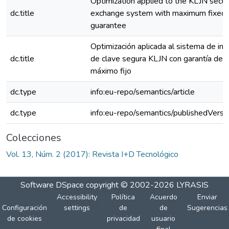
Optimization applied to the KLJN secu
dc.title
exchange system with maximum fixed 
guarantee
Optimización aplicada al sistema de in
dc.title
de clave segura KLJN con garantía de e
máximo fijo
dc.type
info:eu-repo/semantics/article
dc.type
info:eu-repo/semantics/publishedVersi
Colecciones
Vol. 13, Núm. 2 (2017): Revista I+D Tecnológico
Software DSpace
copyright © 2002-2026
LYRASIS
Accessibility
Política
Acuerdo
Enviar
Configuración
settings
de
de
Sugerencias
de cookies
privacidad
usuario