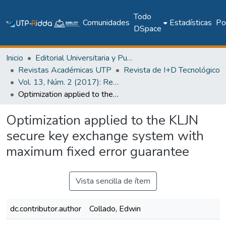
Todo
Comunidades
Estadísticas
Pol
DSpace
Inicio
Editorial Universitaria y Publicaciones Seriadas
Revistas Académicas UTP
Revista de I+D Tecnológico
Vol. 13, Núm. 2 (2017): Revista I+D Tecnológico
Optimization applied to the KLJN secure key exchange system with maximum fixed error guarantee
Optimization applied to the KLJN
secure key exchange system with
maximum fixed error guarantee
Vista sencilla de ítem
dc.contributor.author
Collado, Edwin