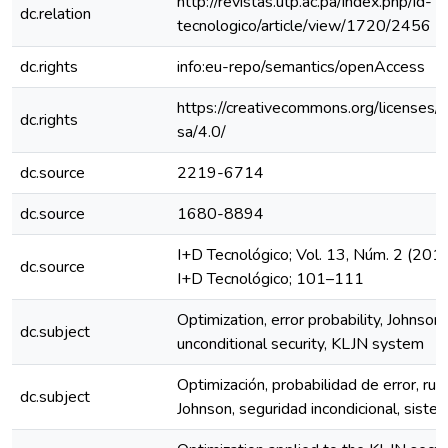
http://revistas.utp.ac.pa/index.php/id-
dc.relation
tecnologico/article/view/1720/2456
dc.rights
info:eu-repo/semantics/openAccess
https://creativecommons.org/licenses/
dc.rights
sa/4.0/
dc.source
2219-6714
dc.source
1680-8894
I+D Tecnológico; Vol. 13, Núm. 2 (2017
dc.source
I+D Tecnológico; 101–111
Optimization, error probability, Johnson´
dc.subject
unconditional security, KLJN system
Optimización, probabilidad de error, rui
dc.subject
Johnson, seguridad incondicional, sist