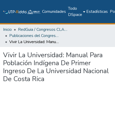
Todo
Comunidades
Estadísticas
Pol
DSpace
Inicio
RedGuia / Congresos CLABES
Publicaciones del Congreso Internacional CLABES
Vivir La Universidad: Manual Para Población Indígena De Primer Ingreso De La Universidad Nacional De Costa Rica
Vivir La Universidad: Manual Para
Población Indígena De Primer
Ingreso De La Universidad Nacional
De Costa Rica