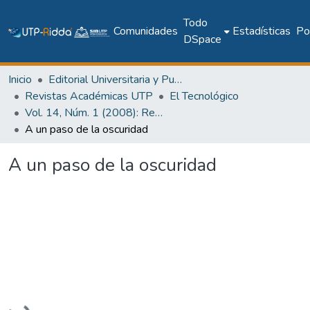
Todo
Comunidades
Estadísticas
Pol
DSpace
Inicio
Editorial Universitaria y Publicaciones Seriadas
Revistas Académicas UTP
El Tecnológico
Vol. 14, Núm. 1 (2008): Revista EL TECNOLÓGICO
A un paso de la oscuridad
A un paso de la oscuridad
Cargando...