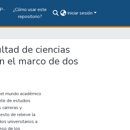
P-
¿Cómo usar este
Iniciar sesión
repositorio?
ultad de ciencias
en el marco de dos
 del mundo académico
nte de estudios
 carreras y
esto de relieve la
os universitarios a
eso de los