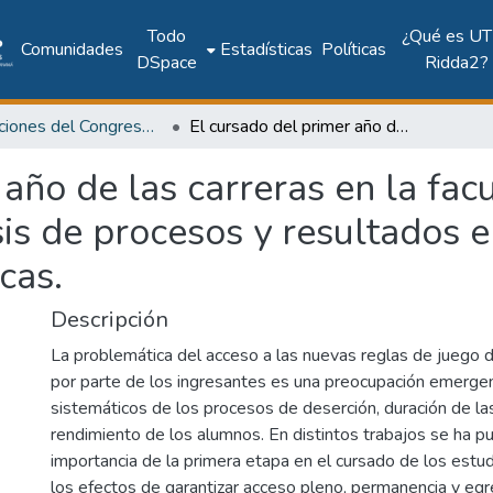
Todo
¿Qué es UT
Comunidades
Estadísticas
Políticas
DSpace
Ridda2?
Publicaciones del Congreso Internacional CLABES
El cursado del primer año de las carreras en la facultad de ciencias económicas. Un análisis de procesos y resultados en el marco de dos innovaciones académicas.
año de las carreras en la fac
is de procesos y resultados 
cas.
Descripción
La problemática del acceso a las nuevas reglas de juego
por parte de los ingresantes es una preocupación emerge
sistemáticos de los procesos de deserción, duración de las
rendimiento de los alumnos. En distintos trabajos se ha pu
importancia de la primera etapa en el cursado de los estudi
los efectos de garantizar acceso pleno, permanencia y egr