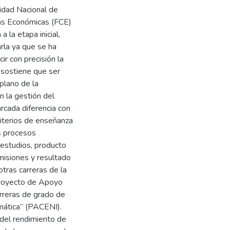
sidad Nacional de
ias Económicas (FCE)
 la etapa inicial,
arla ya que se ha
r con precisión la
 sostiene que ser
plano de la
en la gestión del
rcada diferencia con
riterios de enseñanza
os procesos
 estudios, producto
omisiones y resultado
otras carreras de la
Proyecto de Apoyo
rreras de grado de
rmática” (PACENI).
del rendimiento de