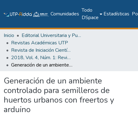
Todo
Comunidades
Estadísticas
Pol
DSpace
Inicio
Editorial Universitaria y Publicaciones Seriadas
Revistas Académicas UTP
Revista de Iniciación Científica
2018, Vol. 4, Núm. 1: Revista de Iniciación Científica
Generación de un ambiente controlado para semilleros de huertos urbanos con freertos y arduino
Generación de un ambiente
controlado para semilleros de
huertos urbanos con freertos y
arduino