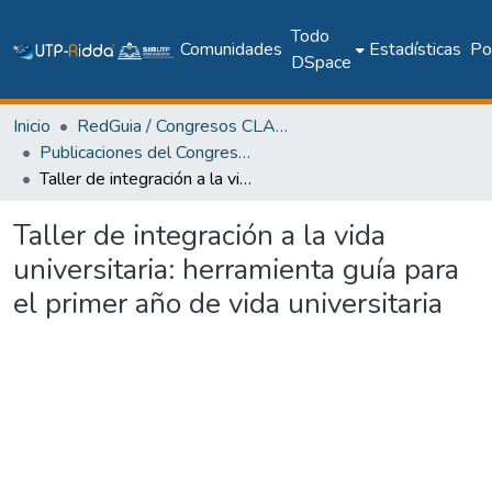
Todo
Comunidades
Estadísticas
Pol
DSpace
Inicio
RedGuia / Congresos CLABES
Publicaciones del Congreso Internacional CLABES
Taller de integración a la vida universitaria: herramienta guía para el primer año de vida universitaria
Taller de integración a la vida
universitaria: herramienta guía para
el primer año de vida universitaria