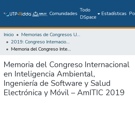
Todo
Comunidades
Estadísticas
Pol
DSpace
Inicio
Memorias de Congresos UTP
2019: Congreso Internacional en Inteligencia Ambiental, Ingeniería de Software y Salud Electrónica y Móvil – AmITIC 2019
Memoria del Congreso Internacional en Inteligencia Ambiental, Ingeniería de Software y Salud Electrónica y Móvil – AmITIC 2019
Memoria del Congreso Internacional
en Inteligencia Ambiental,
Ingeniería de Software y Salud
Electrónica y Móvil – AmITIC 2019