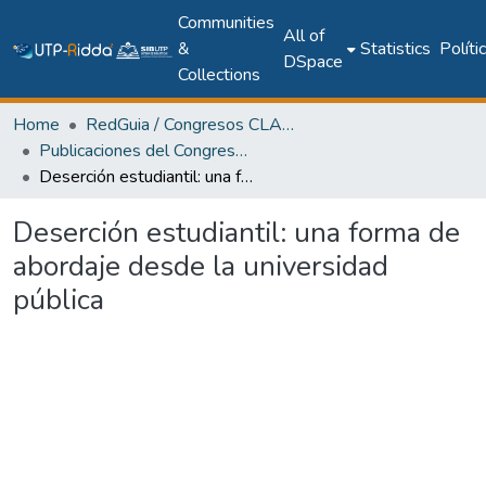
Communities
All of
&
Statistics
Políti
DSpace
Collections
Home
RedGuia / Congresos CLABES
Publicaciones del Congreso Internacional CLABES
Deserción estudiantil: una forma de abordaje desde la universidad pública
Deserción estudiantil: una forma de
abordaje desde la universidad
pública