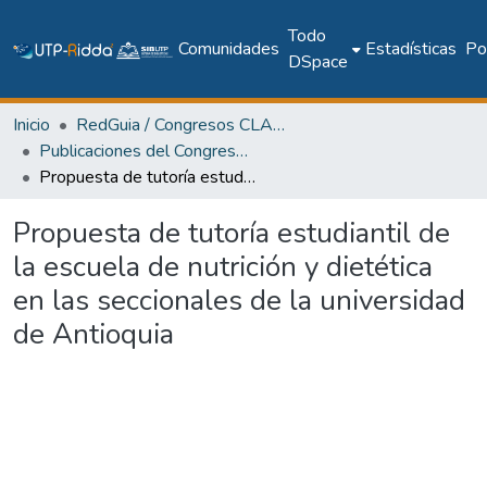
Todo
Comunidades
Estadísticas
Pol
DSpace
Inicio
RedGuia / Congresos CLABES
Publicaciones del Congreso Internacional CLABES
Propuesta de tutoría estudiantil de la escuela de nutrición y dietética en las seccionales de la universidad de Antioquia
Propuesta de tutoría estudiantil de
la escuela de nutrición y dietética
en las seccionales de la universidad
de Antioquia