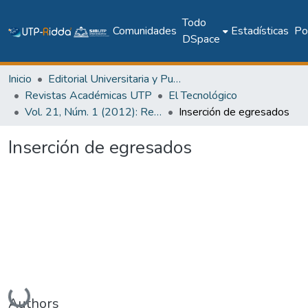
Todo
Comunidades
Estadísticas
Pol
DSpace
Inicio
Editorial Universitaria y Publicaciones Seriadas
Revistas Académicas UTP
El Tecnológico
Vol. 21, Núm. 1 (2012): Revista EL TECNOLÓGICO
Inserción de egresados
Inserción de egresados
Cargando...
Authors