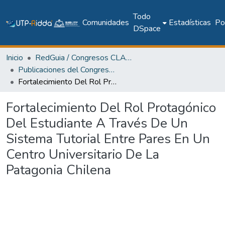
Todo
Comunidades
Estadísticas
Pol
DSpace
Inicio
RedGuia / Congresos CLABES
Publicaciones del Congreso Internacional CLABES
Fortalecimiento Del Rol Protagónico Del Estudiante A Través De Un Sistema Tutorial Entre Pares En Un Centro Universitario De La Patagonia Chilena
Fortalecimiento Del Rol Protagónico
Del Estudiante A Través De Un
Sistema Tutorial Entre Pares En Un
Centro Universitario De La
Patagonia Chilena