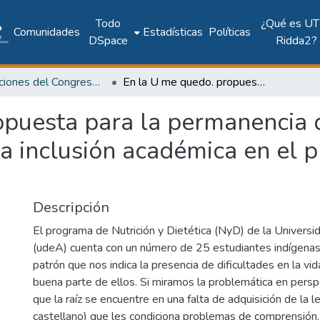
Todo
¿Qué es UT
Comunidades
Estadísticas
Políticas
DSpace
Ridda2?
Publicaciones del Congreso Internacional CLABES
En la U me quedo. propuesta para la permanencia de estudiantes indígenas a partir de la inclusión académica en el programa de nutrición y dietética
opuesta para la permanencia 
 la inclusión académica en el 
Descripción
El programa de Nutrición y Dietética (NyD) de la Universi
(udeA) cuenta con un número de 25 estudiantes indígenas.
patrón que nos indica la presencia de dificultades en la v
buena parte de ellos. Si miramos la problemática en persp
que la raíz se encuentre en una falta de adquisición de la l
castellano) que les condiciona problemas de comprensión