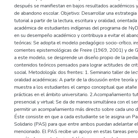
después se manifiestan en bajos resultados académicos y 
de abandono escolar. Objetivo: Desarrollar una estrateg
tutorial a partir de la lectura, escritura y oralidad, orientada
académica de estudiantes indígenas del programa de NyD,
en su desempeño académico y contribuya a evitar el aband
teóricas: Se adopta el modelo pedagógico socio-crítico, in
corrientes epistemológicas de Freire (1969, 2001) y de G
a este modelo, se desprende un diseño propio de la pedago
contenidos teóricos pensados para lograr actitudes de crit
social. Metodología: dos frentes: 1. Seminario taller de lect
oralidad académicas: A partir de la discusión entre teoría y
muestra a los estudiantes el campo conceptual que atañe 
prácticas en el ámbito universitario. 2.Acompañamiento tut
presencial y virtual: Se da de manera simultánea con el semi
permitir un acompañamiento más directo sobre cada uno d
Éste consiste en que a cada estudiante se le asigna un P
Solidario (PAS) para que entre ambos puedan adelantar el
mencionado. El PAS recibe un apoyo en estas tareas pero