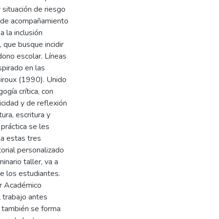
situación de riesgo
ia de acompañamiento
 a la inclusión
 que busque incidir
ono escolar. Líneas
spirado en las
iroux (1990). Unido
gía crítica, con
icidad y de reflexión
ura, escritura y
 práctica se les
a estas tres
orial personalizado
nario taller, va a
e los estudiantes.
ar Académico
 trabajo antes
 también se forma