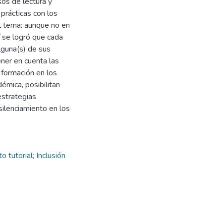
os de lectura y
 prácticas con los
l tema: aunque no en
í se logró que cada
lguna(s) de sus
ener en cuenta las
 formación en los
émica, posibilitan
estrategias
silenciamiento en los
 tutorial; Inclusión