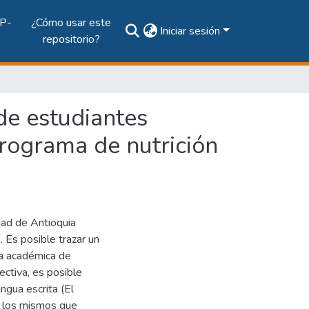
P-
¿Cómo usar este
Iniciar sesión
repositorio?
de estudiantes
programa de nutrición
dad de Antioquia
 Es posible trazar un
ida académica de
ectiva, es posible
engua escrita (El
, los mismos que