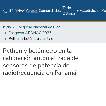
Todo
Comunidades
Estadísticas
Pol
DSpace
Inicio
Congreso Nacional de Ciencia y Tecnología – APANAC
Congreso APANAC 2023
Python y bolómetro en la calibración automatizada de sensores de potencia de radiofrecuencia en Panamá
Python y bolómetro en la
calibración automatizada de
sensores de potencia de
radiofrecuencia en Panamá