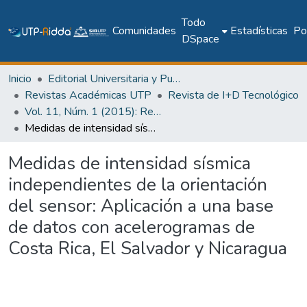
Todo
Comunidades
Estadísticas
Pol
DSpace
Inicio
Editorial Universitaria y Publicaciones Seriadas
Revistas Académicas UTP
Revista de I+D Tecnológico
Vol. 11, Núm. 1 (2015): Revista I+D Tecnológico
Medidas de intensidad sísmica independientes de la orientación del sensor: Aplicación a una base de datos con acelerogramas de Costa Rica, El Salvador y Nicaragua
Medidas de intensidad sísmica
independientes de la orientación
del sensor: Aplicación a una base
de datos con acelerogramas de
Costa Rica, El Salvador y Nicaragua