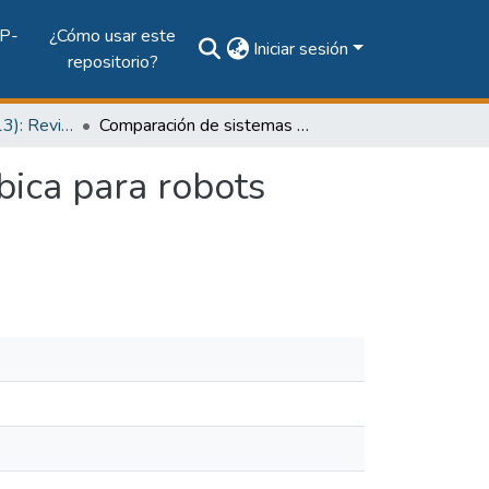
P-
¿Cómo usar este
Iniciar sesión
repositorio?
Vol. 4, Núm. 1 (2013): Revista Prisma Tecnológico
Comparación de sistemas de comunicación inalámrbica para robots móviles
ica para robots