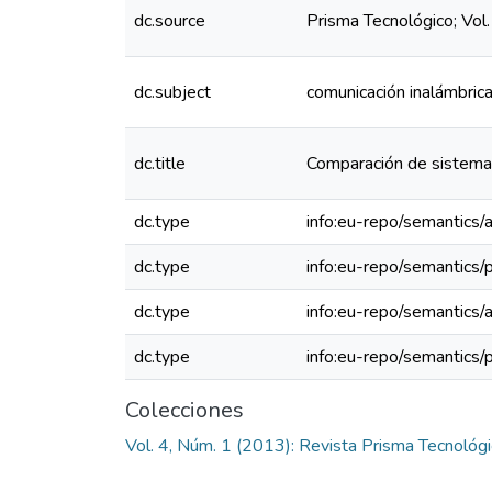
dc.source
Prisma Tecnológico; Vol
dc.subject
comunicación inalámbrica,
dc.title
Comparación de sistemas
dc.type
info:eu-repo/semantics/a
dc.type
info:eu-repo/semantics/
dc.type
info:eu-repo/semantics/a
dc.type
info:eu-repo/semantics/
Colecciones
Vol. 4, Núm. 1 (2013): Revista Prisma Tecnológ