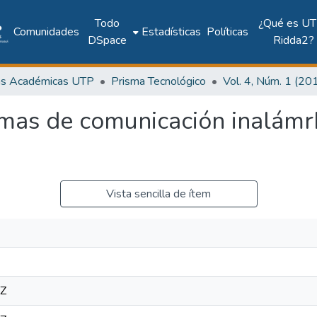
Todo
¿Qué es UT
Comunidades
Estadísticas
Políticas
DSpace
Ridda2?
as Académicas UTP
Prisma Tecnológico
mas de comunicación inalámrb
Vista sencilla de ítem
2Z