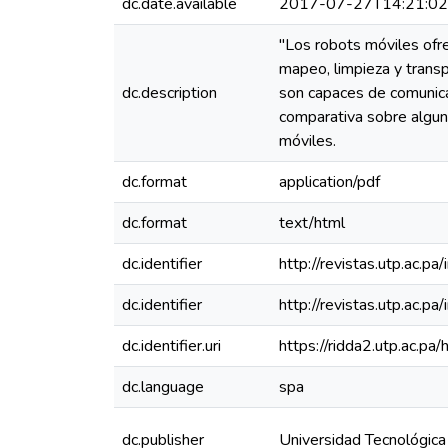
dc.date.available
2017-07-27T14:21:0
"Los robots móviles ofr
mapeo, limpieza y trans
dc.description
son capaces de comunicar
comparativa sobre alguno
móviles.
dc.format
application/pdf
dc.format
text/html
dc.identifier
http://revistas.utp.ac.p
dc.identifier
http://revistas.utp.ac.p
dc.identifier.uri
https://ridda2.utp.ac.
dc.language
spa
dc.publisher
Universidad Tecnológic