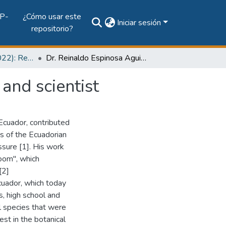
P-
¿Cómo usar este
Iniciar sesión
repositorio?
Vol. 13, Núm. 1 (2022): Revista Prisma Tecnológico
Dr. Reinaldo Espinosa Aguilar: Ecuadorian botanist and scientist
and scientist
Ecuador, contributed
s of the Ecuadorian
ssure [1]. His work
room", which
[2]
cuador, which today
s, high school and
l species that were
est in the botanical