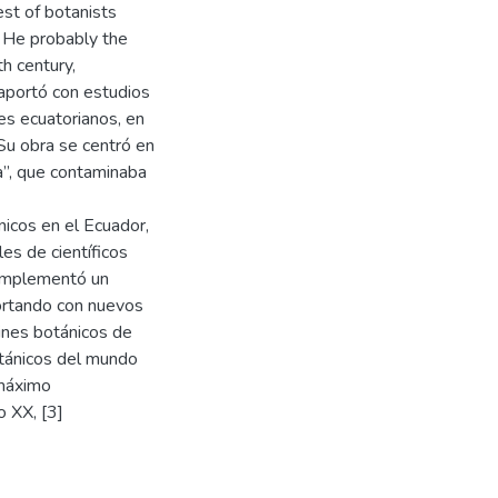
st of botanists
. He probably the
h century,
 aportó con estudios
es ecuatorianos, en
. Su obra se centró en
a”, que contaminaba
icos en el Ecuador,
es de científicos
. Implementó un
ortando con nuevos
dines botánicos de
otánicos del mundo
 máximo
o XX, [3]