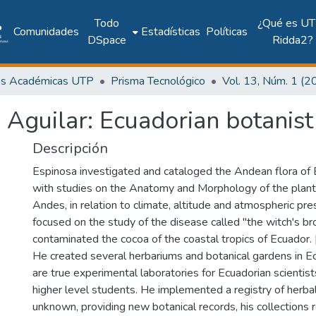
Todo
¿Qué es UT
Comunidades
Estadísticas
Políticas
DSpace
Ridda2?
as Académicas UTP
Prisma Tecnológico
 Aguilar: Ecuadorian botanist 
Descripción
Espinosa investigated and cataloged the Andean flora of 
with studies on the Anatomy and Morphology of the plant
Andes, in relation to climate, altitude and atmospheric pre
focused on the study of the disease called "the witch's b
contaminated the cocoa of the coastal tropics of Ecuador. 
He created several herbariums and botanical gardens in E
are true experimental laboratories for Ecuadorian scientist
higher level students. He implemented a registry of herba
unknown, providing new botanical records, his collections r