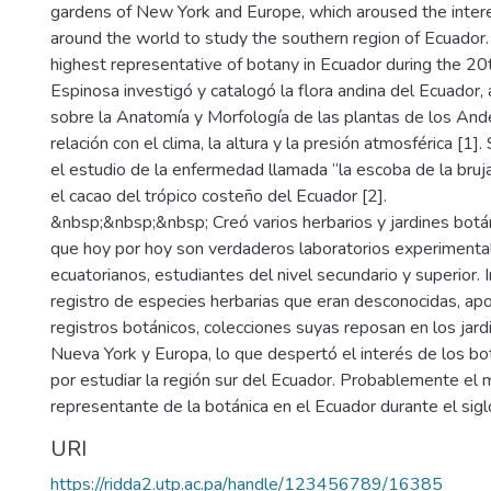
gardens of New York and Europe, which aroused the intere
around the world to study the southern region of Ecuador
highest representative of botany in Ecuador during the 20t
Espinosa investigó y catalogó la flora andina del Ecuador,
sobre la Anatomía y Morfología de las plantas de los And
relación con el clima, la altura y la presión atmosférica [1]
el estudio de la enfermedad llamada “la escoba de la bruj
el cacao del trópico costeño del Ecuador [2].
&nbsp;&nbsp;&nbsp; Creó varios herbarios y jardines botán
que hoy por hoy son verdaderos laboratorios experimental
ecuatorianos, estudiantes del nivel secundario y superior
registro de especies herbarias que eran desconocidas, ap
registros botánicos, colecciones suyas reposan en los jar
Nueva York y Europa, lo que despertó el interés de los b
por estudiar la región sur del Ecuador. Probablemente el
representante de la botánica en el Ecuador durante el sigl
URI
https://ridda2.utp.ac.pa/handle/123456789/16385