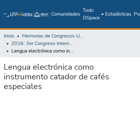
Todo
Comunidades
Estadísticas
Pol
DSpace
Inicio
Memorias de Congresos UTP
2016: 3er Congreso Internacional AmITIC 2016, Inteligencia Ambiental y Tecnologías de Información y Comunicación
Lengua electrónica como instrumento catador de cafés especiales
Lengua electrónica como
instrumento catador de cafés
especiales