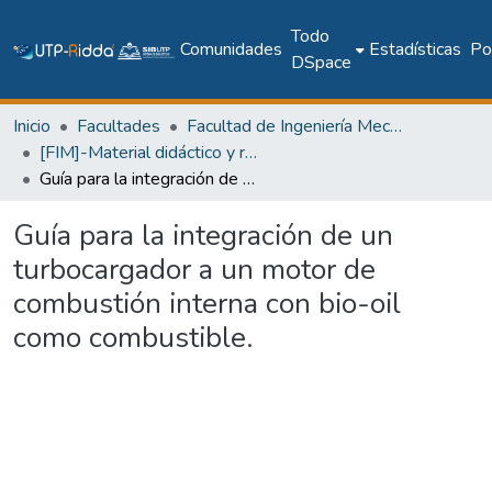
Todo
Comunidades
Estadísticas
Pol
DSpace
Inicio
Facultades
Facultad de Ingeniería Mecánica
[FIM]-Material didáctico y recursos de aprendizaje
Guía para la integración de un turbocargador a un motor de combustión interna con bio-oil como combustible.
Guía para la integración de un
turbocargador a un motor de
combustión interna con bio-oil
como combustible.