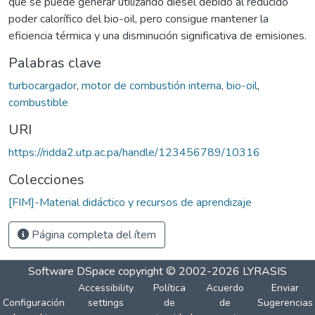
que se puede generar utilizando diesel debido al reducido
poder calorífico del bio-oil, pero consigue mantener la
eficiencia térmica y una disminución significativa de emisiones.
Palabras clave
turbocargador
,
motor de combustión interna
,
bio-oil
,
combustible
URI
https://ridda2.utp.ac.pa/handle/123456789/10316
Colecciones
[FIM]-Material didáctico y recursos de aprendizaje
Página completa del ítem
Software DSpace
copyright © 2002-2026
LYRASIS
Accessibility
Política
Acuerdo
Enviar
Configuración
settings
de
de
Sugerencias