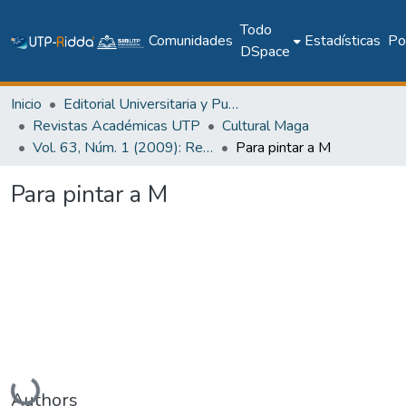
Todo
Comunidades
Estadísticas
Pol
DSpace
Inicio
Editorial Universitaria y Publicaciones Seriadas
Revistas Académicas UTP
Cultural Maga
Vol. 63, Núm. 1 (2009): Revista Maga
Para pintar a M
Para pintar a M
Cargando...
Authors