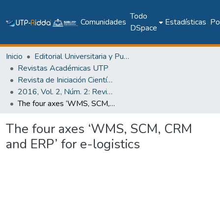
Todo
Comunidades
Estadísticas
Pol
DSpace
Inicio
Editorial Universitaria y Publicaciones Seriadas
Revistas Académicas UTP
Revista de Iniciación Científica
2016, Vol. 2, Núm. 2: Revista de Iniciación Científica
The four axes ‘WMS, SCM, CRM and ERP’ for e-logistics
The four axes ‘WMS, SCM, CRM
and ERP’ for e-logistics