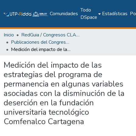
Todo
Comunidades
Estadísticas
Pol
DSpace
Inicio
RedGuia / Congresos CLABES
Publicaciones del Congreso Internacional CLABES
Medición del impacto de las estrategias del programa de permanencia en algunas variables asociadas con la disminución de la deserción en la fundación universitaria tecnológico Comfenalco Cartagena
Medición del impacto de las
estrategias del programa de
permanencia en algunas variables
asociadas con la disminución de la
deserción en la fundación
universitaria tecnológico
Comfenalco Cartagena