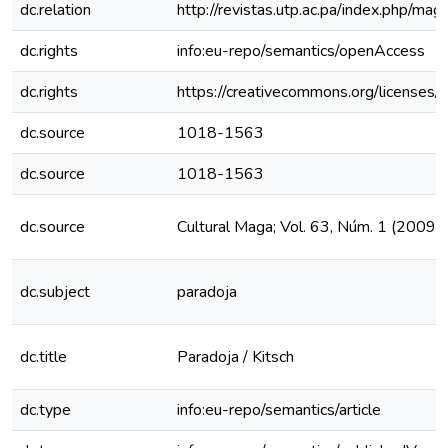
dc.relation
http://revistas.utp.ac.pa/index.php/ma
dc.rights
info:eu-repo/semantics/openAccess
dc.rights
https://creativecommons.org/licenses/
dc.source
1018-1563
dc.source
1018-1563
dc.source
Cultural Maga; Vol. 63, Núm. 1 (2009)
dc.subject
paradoja
dc.title
Paradoja / Kitsch
dc.type
info:eu-repo/semantics/article