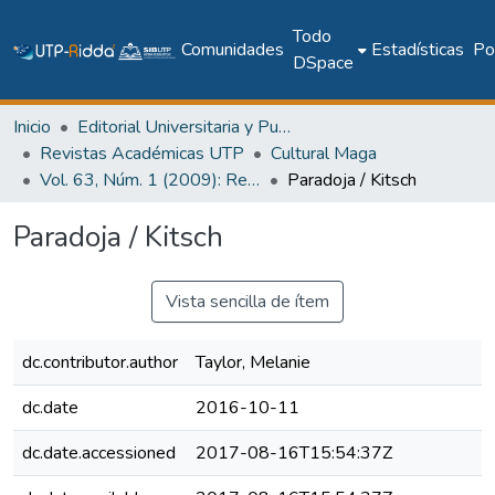
Todo
Comunidades
Estadísticas
Pol
DSpace
Inicio
Editorial Universitaria y Publicaciones Seriadas
Revistas Académicas UTP
Cultural Maga
Vol. 63, Núm. 1 (2009): Revista Maga
Paradoja / Kitsch
Paradoja / Kitsch
Vista sencilla de ítem
dc.contributor.author
Taylor, Melanie
dc.date
2016-10-11
dc.date.accessioned
2017-08-16T15:54:37Z