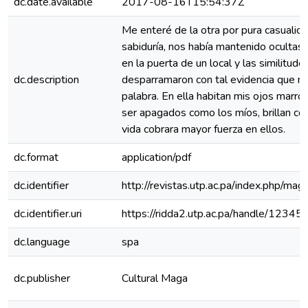
dc.date.available
2017-08-16T15:54:37Z
Me enteré de la otra por pura casualidad
sabiduría, nos había mantenido ocultas.
en la puerta de un local y las similitud
dc.description
desparramaron con tal evidencia que ni
palabra. En ella habitan mis ojos marro
ser apagados como los míos, brillan con
vida cobrara mayor fuerza en ellos.
dc.format
application/pdf
dc.identifier
http://revistas.utp.ac.pa/index.php/mag
dc.identifier.uri
https://ridda2.utp.ac.pa/handle/123
dc.language
spa
dc.publisher
Cultural Maga