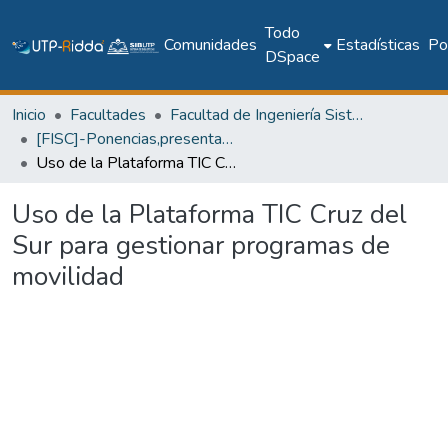
Todo
Comunidades
Estadísticas
Pol
DSpace
Inicio
Facultades
Facultad de Ingeniería Sistemas Computacionales
[FISC]-Ponencias,presentaciones y pósteres
Uso de la Plataforma TIC Cruz del Sur para gestionar programas de movilidad
Uso de la Plataforma TIC Cruz del
Sur para gestionar programas de
movilidad