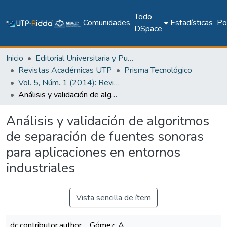
Todo
Comunidades
Estadísticas
Pol
DSpace
Inicio
Editorial Universitaria y Publicaciones Seriadas
Revistas Académicas UTP
Prisma Tecnológico
Vol. 5, Núm. 1 (2014): Revista Prisma Tecnológico
Análisis y validación de algoritmos de separación de fuentes sonoras para aplicaciones en entornos industriales
Análisis y validación de algoritmos
de separación de fuentes sonoras
para aplicaciones en entornos
industriales
Vista sencilla de ítem
dc.contributor.author
Gómez, A.