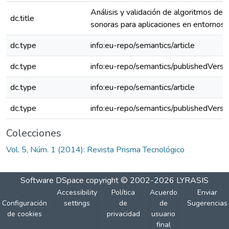
Análisis y validación de algoritmos de 
dc.title
sonoras para aplicaciones en entornos i
dc.type
info:eu-repo/semantics/article
dc.type
info:eu-repo/semantics/publishedVersi
dc.type
info:eu-repo/semantics/article
dc.type
info:eu-repo/semantics/publishedVersi
Colecciones
Vol. 5, Núm. 1 (2014): Revista Prisma Tecnológico
Software DSpace
copyright © 2002-2026
LYRASIS
Accessibility
Política
Acuerdo
Enviar
Configuración
settings
de
de
Sugerencias
de cookies
privacidad
usuario
final