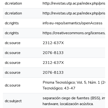
dc.relation
http://revistas.utp.ac.pa/index.php/pri
dc.relation
http://revistas.utp.ac.pa/index.php/pri
dc.rights
info:eu-repo/semantics/openAccess
dc.rights
https://creativecommons.org/licenses/
dc.source
2312-637X
dc.source
2076-8133
dc.source
2312-637X
dc.source
2076-8133
Prisma Tecnológico; Vol. 5, Núm. 1 (20
dc.source
Tecnológico; 43-47
separación ciego de fuentes (BSS), im
dc.subject
hardware, localización acústica.