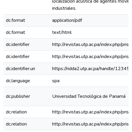
localización acústica de agentes móvil
industriales.
dc.format
application/pdf
dc.format
text/html
dc.identifier
http://revistas.utp.ac.pa/index.php/pri
dc.identifier
http://revistas.utp.ac.pa/index.php/pri
dc.identifier.uri
https://ridda2.utp.ac.pa/handle/1234
dc.language
spa
dc.publisher
Universidad Tecnológica de Panamá
dc.relation
http://revistas.utp.ac.pa/index.php/pri
dc.relation
http://revistas.utp.ac.pa/index.php/pri