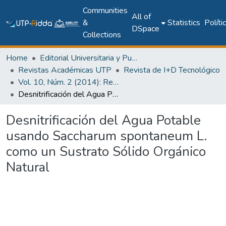
Communities
All of
&
Statistics
Políti
DSpace
Collections
Home
Editorial Universitaria y Publicaciones Seriadas
Revistas Académicas UTP
Revista de I+D Tecnológico
Vol. 10, Núm. 2 (2014): Revista I+D Tecnológico
Desnitrificación del Agua Potable usando Saccharum spontaneum L. como un Sustrato Sólido Orgánico Natural
Desnitrificación del Agua Potable
usando Saccharum spontaneum L.
como un Sustrato Sólido Orgánico
Natural