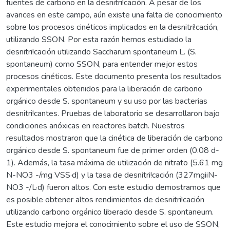
fuentes de carbono en la desnitri!cación. A pesar de los
avances en este campo, aún existe una falta de conocimiento
sobre los procesos cinéticos implicados en la desnitri!cación,
utilizando SSON. Por esta razón hemos estudiado la
desnitri!cación utilizando Saccharum spontaneum L. (S.
spontaneum) como SSON, para entender mejor estos
procesos cinéticos. Este documento presenta los resultados
experimentales obtenidos para la liberación de carbono
orgánico desde S. spontaneum y su uso por las bacterias
desnitri!cantes. Pruebas de laboratorio se desarrollaron bajo
condiciones anóxicas en reactores batch. Nuestros
resultados mostraron que la cinética de liberación de carbono
orgánico desde S. spontaneum fue de primer orden (0.08 d-
1). Además, la tasa máxima de utilización de nitrato (5.61 mg
N-NO3 -/mg VSS·d) y la tasa de desnitri!cación (327mgiiN-
NO3 -/L·d) fueron altos. Con este estudio demostramos que
es posible obtener altos rendimientos de desnitri!cación
utilizando carbono orgánico liberado desde S. spontaneum.
Este estudio mejora el conocimiento sobre el uso de SSON,