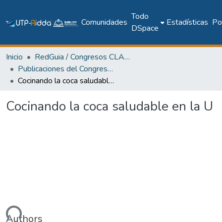
Todo
Comunidades
Estadísticas
Pol
DSpace
Inicio
RedGuia / Congresos CLABES
Publicaciones del Congreso Internacional CLABES
Cocinando la coca saludable en la U
Cocinando la coca saludable en la U
ando...
Authors