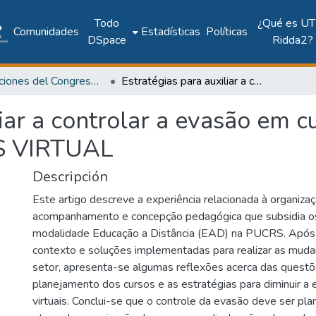
Todo
¿Qué es UT
Comunidades
Estadísticas
Políticas
DSpace
Ridda2?
Publicaciones del Congreso Internacional CLABES
Estratégias para auxiliar a controlar a evasão em cursos virtuais: a experiência da PUCRS VIRTUAL
iar a controlar a evasão em cu
RS VIRTUAL
Descripción
Este artigo descreve a experiência relacionada à organizaç
acompanhamento e concepção pedagógica que subsidia os
modalidade Educação a Distância (EAD) na PUCRS. Após 
contexto e soluções implementadas para realizar as muda
setor, apresenta-se algumas reflexões acerca das questõ
planejamento dos cursos e as estratégias para diminuir a
virtuais. Conclui-se que o controle da evasão deve ser pl