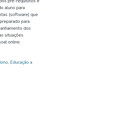
dos pré-requisitos e
do aluno para
ntas (software) que
l preparado para
mpanhamento dos
as situações
al online.
dono
,
Educação a