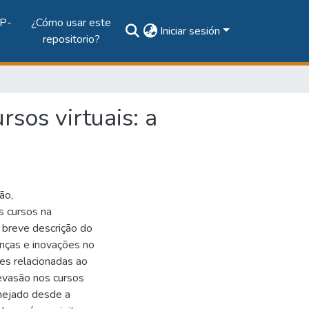
P-
¿Cómo usar este
Iniciar sesión
repositorio?
rsos virtuais: a
ão,
 cursos na
breve descrição do
nças e inovações no
es relacionadas ao
 evasão nos cursos
anejado desde a