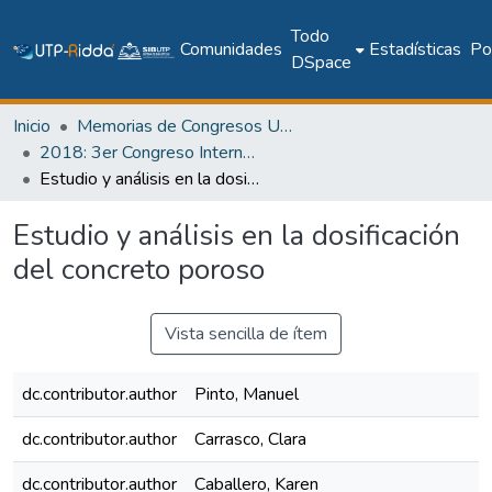
Todo
Comunidades
Estadísticas
Pol
DSpace
Inicio
Memorias de Congresos UTP
2018: 3er Congreso Internacional de Ciencias y Tecnologías para el Desarrollo Sostenible 2018
Estudio y análisis en la dosificación del concreto poroso
Estudio y análisis en la dosificación
del concreto poroso
Vista sencilla de ítem
dc.contributor.author
Pinto, Manuel
dc.contributor.author
Carrasco, Clara
dc.contributor.author
Caballero, Karen