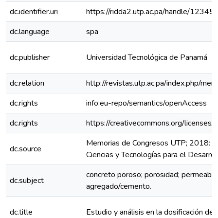
dc.identifier.uri
https://ridda2.utp.ac.pa/handle/123
dc.language
spa
dc.publisher
Universidad Tecnológica de Panamá
dc.relation
http://revistas.utp.ac.pa/index.php/m
dc.rights
info:eu-repo/semantics/openAccess
dc.rights
https://creativecommons.org/licenses/
Memorias de Congresos UTP; 2018: 3er
dc.source
Ciencias y Tecnologías para el Desarr
concreto poroso; porosidad; permeabil
dc.subject
agregado/cemento.
dc.title
Estudio y análisis en la dosificación de