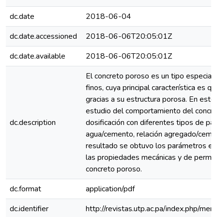
dc.date
2018-06-04
dc.date.accessioned
2018-06-06T20:05:01Z
dc.date.available
2018-06-06T20:05:01Z
El concreto poroso es un tipo especial
finos, cuya principal característica es 
gracias a su estructura porosa. En est
estudio del comportamiento del concre
dc.description
dosificación con diferentes tipos de pa
agua/cemento, relación agregado/cemen
resultado se obtuvo los parámetros efi
las propiedades mecánicas y de permea
concreto poroso.
dc.format
application/pdf
dc.identifier
http://revistas.utp.ac.pa/index.php/me