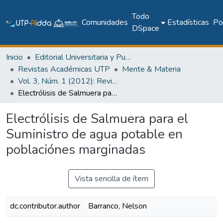
Todo
Comunidades
Estadísticas
Pol
DSpace
Inicio
Editorial Universitaria y Publicaciones Seriadas
Revistas Académicas UTP
Mente & Materia
Vol. 3, Núm. 1 (2012): Revista Mente & Materia
Electrólisis de Salmuera para el Suministro de agua potable en poblaciónes marginadas
Electrólisis de Salmuera para el
Suministro de agua potable en
poblaciónes marginadas
Vista sencilla de ítem
dc.contributor.author
Barranco, Nelson