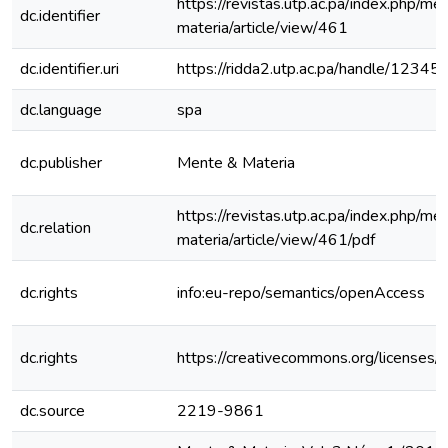
https://revistas.utp.ac.pa/index.php/me
dc.identifier
materia/article/view/461
dc.identifier.uri
https://ridda2.utp.ac.pa/handle/123
dc.language
spa
dc.publisher
Mente & Materia
https://revistas.utp.ac.pa/index.php/me
dc.relation
materia/article/view/461/pdf
dc.rights
info:eu-repo/semantics/openAccess
dc.rights
https://creativecommons.org/licenses/
dc.source
2219-9861