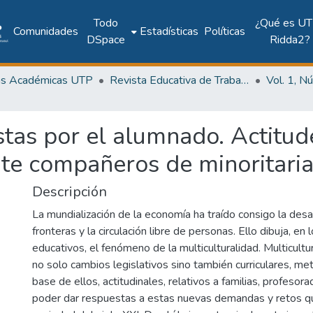
Todo
¿Qué es UT
Comunidades
Estadísticas
Políticas
DSpace
Ridda2?
as Académicas UTP
Revista Educativa de Trabajos Orientados al Siglo XXI (RETOS XXI)
istas por el alumnado. Actitu
nte compañeros de minoritari
Descripción
La mundialización de la economía ha traído consigo la desa
fronteras y la circulación libre de personas. Ello dibuja, en 
educativos, el fenómeno de la multiculturalidad. Multicultu
no solo cambios legislativos sino también curriculares, met
base de ellos, actitudinales, relativos a familias, profeso
poder dar respuestas a estas nuevas demandas y retos qu