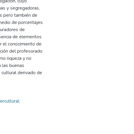
tigación, cuyo
rias y segregadoras,
es pero también de
 medio de porcentajes
guradores de
esencia de elementos
ar el conocimiento de
ación del profesorado
omo riqueza y no
n las buenas
 cultural derivado de
ercultural;