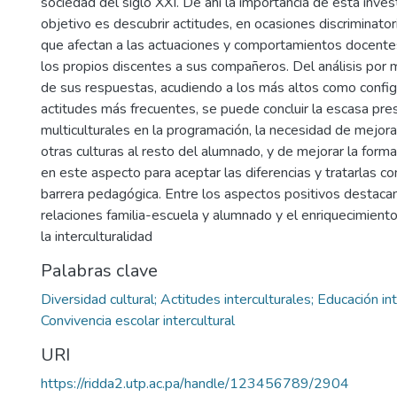
sociedad del siglo XXI. De ahí la importancia de esta inves
objetivo es descubrir actitudes, en ocasiones discriminato
que afectan a las actuaciones y comportamientos docent
los propios discentes a sus compañeros. Del análisis por
de sus respuestas, acudiendo a los más altos como confi
actitudes más frecuentes, se puede concluir la escasa pr
multiculturales en la programación, la necesidad de mejor
otras culturas al resto del alumnado, y de mejorar la form
en este aspecto para aceptar las diferencias y tratarlas c
barrera pedagógica. Entre los aspectos positivos destaca
relaciones familia-escuela y alumnado y el enriquecimiento
la interculturalidad
Palabras clave
Diversidad cultural; Actitudes interculturales; Educación int
Convivencia escolar intercultural
URI
https://ridda2.utp.ac.pa/handle/123456789/2904