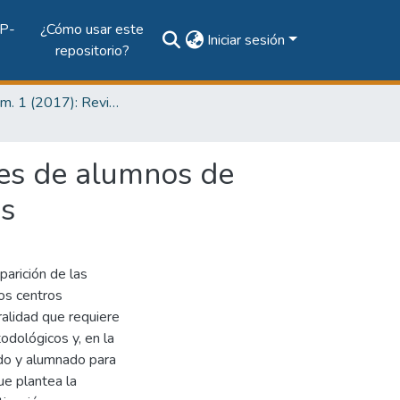
P-
¿Cómo usar este
Iniciar sesión
repositorio?
Vol. 1, Núm. 1 (2017): Revista RETO XXI - Discapacidad y Educación
des de alumnos de
as
parición de las
los centros
ralidad que requiere
odológicos y, en la
rado y alumnado para
e plantea la