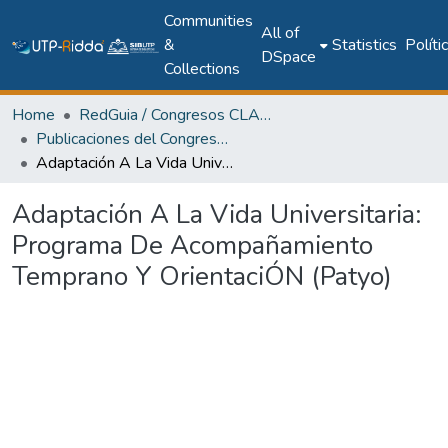
Communities
All of
&
Statistics
Políti
DSpace
Collections
Home
RedGuia / Congresos CLABES
Publicaciones del Congreso Internacional CLABES
Adaptación A La Vida Universitaria: Programa De Acompañamiento Temprano Y OrientaciÓN (Patyo)
Adaptación A La Vida Universitaria:
Programa De Acompañamiento
Temprano Y OrientaciÓN (Patyo)