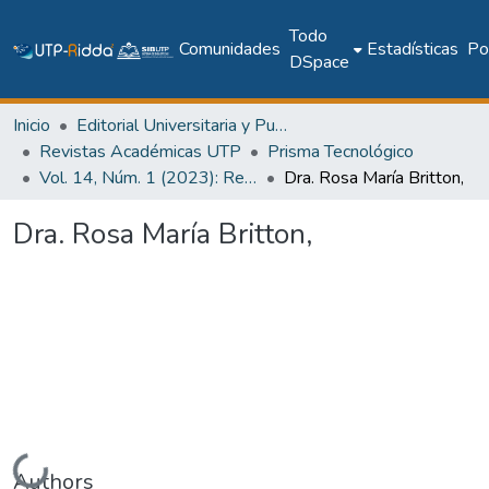
Todo
Comunidades
Estadísticas
Pol
DSpace
Inicio
Editorial Universitaria y Publicaciones Seriadas
Revistas Académicas UTP
Prisma Tecnológico
Vol. 14, Núm. 1 (2023): Revista Prisma Tecnológico
Dra. Rosa María Britton,
Dra. Rosa María Britton,
Cargando...
Authors