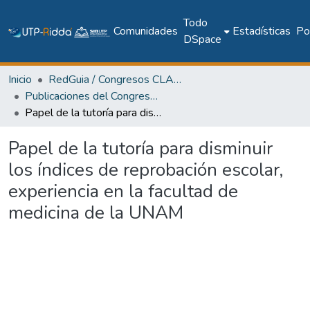
Todo
Comunidades
Estadísticas
Pol
DSpace
Inicio
RedGuia / Congresos CLABES
Publicaciones del Congreso Internacional CLABES
Papel de la tutoría para disminuir los índices de reprobación escolar, experiencia en la facultad de medicina de la UNAM
Papel de la tutoría para disminuir
los índices de reprobación escolar,
experiencia en la facultad de
medicina de la UNAM