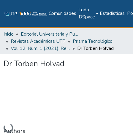
Todo
Comunidades
Estadísticas
Pol
DSpace
Inicio
Editorial Universitaria y Publicaciones Seriadas
Revistas Académicas UTP
Prisma Tecnológico
Vol. 12, Núm. 1 (2021): Revista Prisma Tecnológico
Dr Torben Holvad
Dr Torben Holvad
Cargando...
Authors