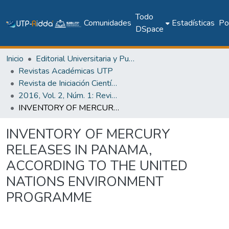
Todo
Comunidades
Estadísticas
Pol
DSpace
Inicio
Editorial Universitaria y Publicaciones Seriadas
Revistas Académicas UTP
Revista de Iniciación Científica
2016, Vol. 2, Núm. 1: Revista de Iniciación Científica
INVENTORY OF MERCURY RELEASES IN PANAMA, ACCORDING TO THE UNITED NATIONS ENVIRONMENT PROGRAMME
INVENTORY OF MERCURY
RELEASES IN PANAMA,
ACCORDING TO THE UNITED
NATIONS ENVIRONMENT
PROGRAMME