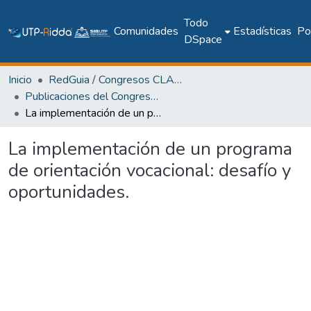
Todo
Comunidades
Estadísticas
Pol
DSpace
Inicio
RedGuia / Congresos CLABES
Publicaciones del Congreso Internacional CLABES
La implementación de un programa de orientación vocacional: desafío y oportunidades.
La implementación de un programa
de orientación vocacional: desafío y
oportunidades.