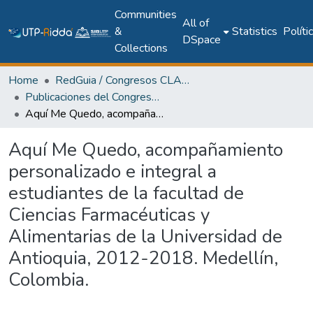
Communities
All of
&
Statistics
Políti
DSpace
Collections
Home
RedGuia / Congresos CLABES
Publicaciones del Congreso Internacional CLABES
Aquí Me Quedo, acompañamiento personalizado e integral a estudiantes de la facultad de Ciencias Farmacéuticas y Alimentarias de la Universidad de Antioquia, 2012-2018. Medellín, Colombia.
Aquí Me Quedo, acompañamiento
personalizado e integral a
estudiantes de la facultad de
Ciencias Farmacéuticas y
Alimentarias de la Universidad de
Antioquia, 2012-2018. Medellín,
Colombia.