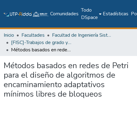
Todo
Comunidades
Estadísticas
Pol
DSpace
Inicio
Facultades
Facultad de Ingeniería Sistemas Computacionales
[FISC]-Trabajos de grado y tesis
Métodos basados en redes de Petri para el diseño de algoritmos de encaminamiento adaptativos mínimos libres de bloqueos
Métodos basados en redes de Petri
para el diseño de algoritmos de
encaminamiento adaptativos
mínimos libres de bloqueos