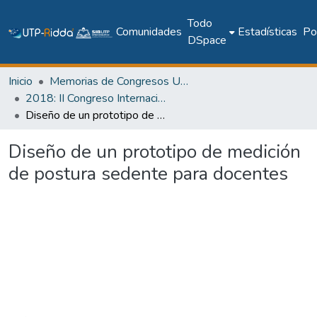
Todo
Comunidades
Estadísticas
Pol
DSpace
Inicio
Memorias de Congresos UTP
2018: II Congreso Internacional en Inteligencia Ambiental, Ingeniería de Software y Salud Electrónica y Móvil – AmITIC 2018
Diseño de un prototipo de medición de postura sedente para docentes
Diseño de un prototipo de medición
de postura sedente para docentes
Cargando...