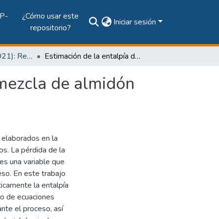
P-
¿Cómo usar este
Iniciar sesión
repositorio?
Vol. 12, Núm. 1 (2021): Revista Prisma Tecnológico
Estimación de la entalpía de gelatinización en una mezcla de almidón termoplástico
 mezcla de almidón
 elaborados en la
s. La pérdida de la
 es una variable que
eso. En este trabajo
icamente la entalpía
so de ecuaciones
nte el proceso, así