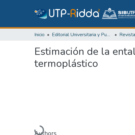
Inicio
Editorial Universitaria y Publicaciones Seriadas
Revist
Estimación de la enta
termoplástico
Cargando...
Authors