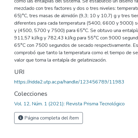
como las entalpías del sistema. Se estableció un diseño fac
mezclado con tres factores y dos o tres niveles: temperat
65)°C, tres masas de almidón (9,3; 10 y 10,7) g y tres t
diferentes para cada temperatura (5400, 6600 y 9000) 
y (4500, 5700 y 7500) para 65°C. Se obtuvo una entalpía
911,57 kJ/kg y 782,43 kJ/kg para 55°C con 9000 segund
65°C con 7500 segundos de secado respectivamente. Es
comprobó que tanto la temperatura como el tiempo de sec
valor que toma la entalpía de gelatinización.
URI
https://ridda2.utp.ac.pa/handle/123456789/11983
Colecciones
Vol. 12, Núm. 1 (2021): Revista Prisma Tecnológico
Página completa del ítem