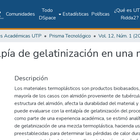
Todo
¿Qué es UT
Comunidades
Estadísticas
Políticas
DSpace
Ridda2?
as Académicas UTP
Prisma Tecnológico
lpía de gelatinización en una
Descripción
Los materiales termoplásticos son productos biobasados,
mayoría de los casos con almidón proveniente de tubérculo
estructura del almidón, afecta la durabilidad del material y
puede evaluarse con la entalpía de gelatinización del proc
como parte de una experiencia académica, se estimó analít
de gelatinización de una mezcla termoplástica, hacienda u
preestablecidas para determinar las pérdidas de calor dura