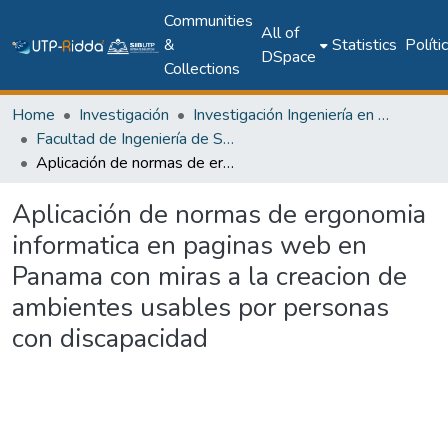
Communities
All of
&
Statistics
Políti
DSpace
Collections
Home
Investigación
Investigación Ingeniería en computación e informática
Facultad de Ingeniería de Sistemas Computacionales
Aplicación de normas de ergonomia informatica en paginas web en Panama con miras a la creacion de ambientes usables por personas con discapacidad
Aplicación de normas de ergonomia
informatica en paginas web en
Panama con miras a la creacion de
ambientes usables por personas
con discapacidad