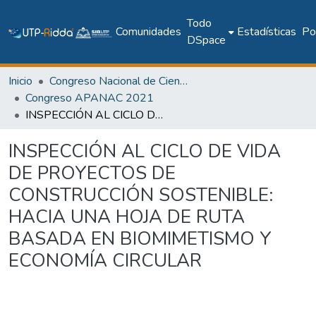
Todo
Comunidades
Estadísticas
Pol
DSpace
Inicio
Congreso Nacional de Ciencia y Tecnología – APANAC
Congreso APANAC 2021
INSPECCIÓN AL CICLO DE VIDA DE PROYECTOS DE CONSTRUCCIÓN SOSTENIBLE: HACIA UNA HOJA DE RUTA BASADA EN BIOMIMETISMO Y ECONOMÍA CIRCULAR
INSPECCIÓN AL CICLO DE VIDA
DE PROYECTOS DE
CONSTRUCCIÓN SOSTENIBLE:
HACIA UNA HOJA DE RUTA
BASADA EN BIOMIMETISMO Y
ECONOMÍA CIRCULAR