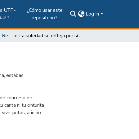
es UTP-
¿Cómo usar este
Log In
da2?
repositorio?
Vol. 66, Núm. 2 (2010): Revista Maga
La soledad se refleja por sí sola
na, estabas
a de concurso de
carita ni tu cinturita
ivir juntos, aún no