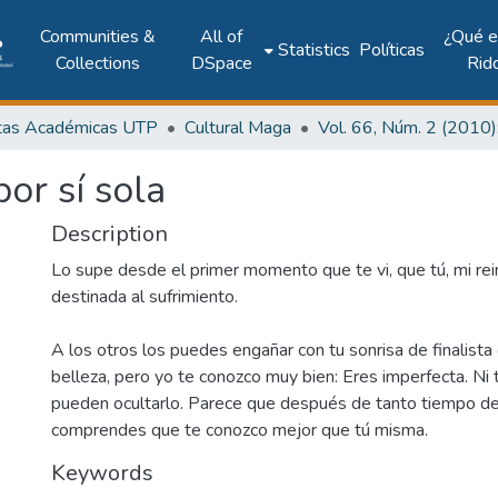
Communities &
All of
¿Qué 
Statistics
Políticas
Collections
DSpace
Rid
tas Académicas UTP
Cultural Maga
por sí sola
Description
Lo supe desde el primer momento que te vi, que tú, mi rei
destinada al sufrimiento.
A los otros los puedes engañar con tu sonrisa de finalist
belleza, pero yo te conozco muy bien: Eres imperfecta. Ni tu 
pueden ocultarlo. Parece que después de tanto tiempo de v
comprendes que te conozco mejor que tú misma.
Keywords