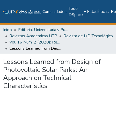
Todo
Comunidades
Estadísticas
Pol
DSpace
Inicio
Editorial Universitaria y Publicaciones Seriadas
Revistas Académicas UTP
Revista de I+D Tecnológico
Vol. 16 Núm. 2 (2020): Revista de I+D Tecnológico
Lessons Learned from Design of Photovoltaic Solar Parks: An Approach on Technical Characteristics
Lessons Learned from Design of
Photovoltaic Solar Parks: An
Approach on Technical
Characteristics