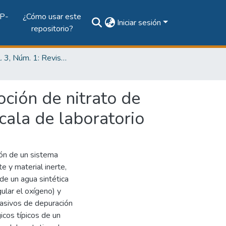
P-
¿Cómo usar este
Iniciar sesión
repositorio?
2017, vol. 3, Núm. 1: Revista de Iniciación Científica
ción de nitrato de
scala de laboratorio
ión de un sistema
te y material inerte,
de un agua sintética
gular el oxígeno) y
pasivos de depuración
icos típicos de un