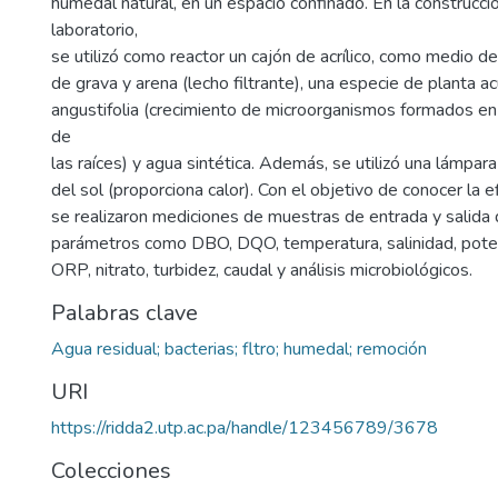
humedal natural, en un espacio confinado. En la construcci
laboratorio,
se utilizó como reactor un cajón de acrílico, como medio d
de grava y arena (lecho filtrante), una especie de planta a
angustifolia (crecimiento de microorganismos formados en l
de
las raíces) y agua sintética. Además, se utilizó una lámpar
del sol (proporciona calor). Con el objetivo de conocer la e
se realizaron mediciones de muestras de entrada y salida
parámetros como DBO, DQO, temperatura, salinidad, poten
ORP, nitrato, turbidez, caudal y análisis microbiológicos.
Palabras clave
Agua residual; bacterias; fltro; humedal; remoción
URI
https://ridda2.utp.ac.pa/handle/123456789/3678
Colecciones