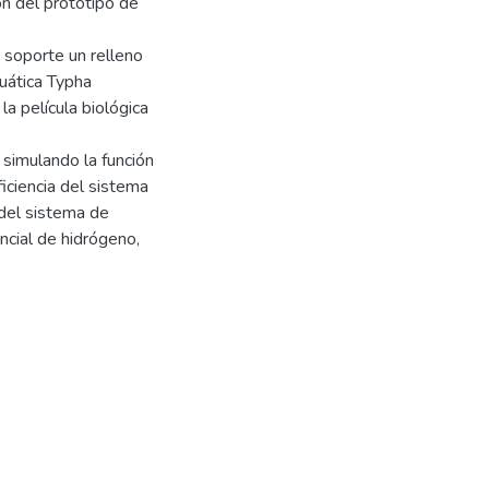
ón del prototipo de
e soporte un relleno
cuática Typha
a película biológica
a simulando la función
ficiencia del sistema
 del sistema de
cial de hidrógeno,