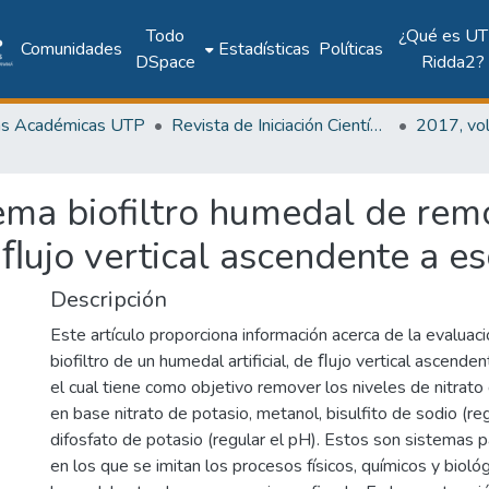
Todo
¿Qué es UT
Comunidades
Estadísticas
Políticas
DSpace
Ridda2?
as Académicas UTP
Revista de Iniciación Científica
ema biofiltro humedal de remo
e ﬂujo vertical ascendente a e
Descripción
Este artículo proporciona información acerca de la evaluac
biofiltro de un humedal artificial, de ﬂujo vertical ascenden
el cual tiene como objetivo remover los niveles de nitrato 
en base nitrato de potasio, metanol, bisulfito de sodio (re
difosfato de potasio (regular el pH). Estos son sistemas 
en los que se imitan los procesos físicos, químicos y biológ