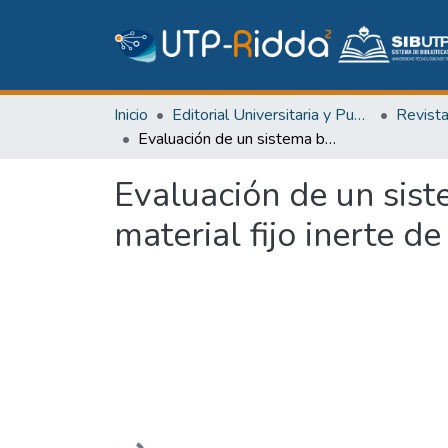
Inicio
Editorial Universitaria y Publicaciones Seriadas
Revist
Evaluación de un sistema biofiltro humedal de remoción de nitrato de material fijo inerte de ﬂujo vertical ascendente a escala de laboratorio
Evaluación de un sist
material fijo inerte d